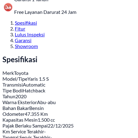
Free Layanan Darurat 24 Jam
Spesifikasi
Fitur
Lulus Inspeksi
Garansi
Showroom
Spesifikasi
Merk
Toyota
Model/Tipe
Yaris 1.5 S
Transmisi
Automatic
Tipe Bodi
Hatchback
Tahun
2020
Warna Eksterior
Abu-abu
Bahan Bakar
Bensin
Odometer
47.355 Km
Kapasitas Mesin
1.500 cc
Pajak Berlaku Sampai
22/12/2025
Km Service Terakhir
-
Tanggal Servis Terakhir
-