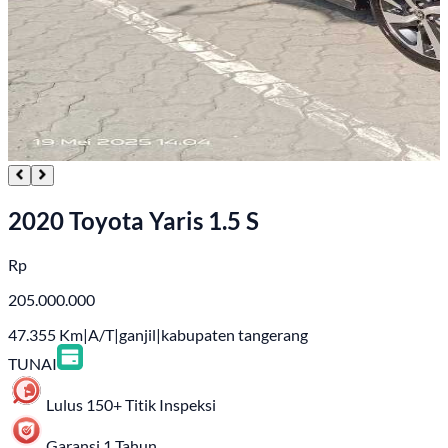
2020 Toyota Yaris 1.5 S
Rp
205.000.000
47.355
Km
|
A/T
|
ganjil
|
kabupaten tangerang
TUNAI
Lulus 150+ Titik Inspeksi
Garansi 1 Tahun