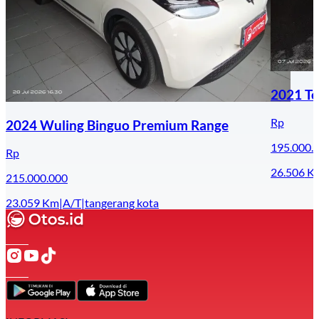
2021 Toy
Rp
2024 Wuling Binguo Premium Range
195.000.
Rp
26.506
K
215.000.000
23.059
Km
|
A/T
|
tangerang kota