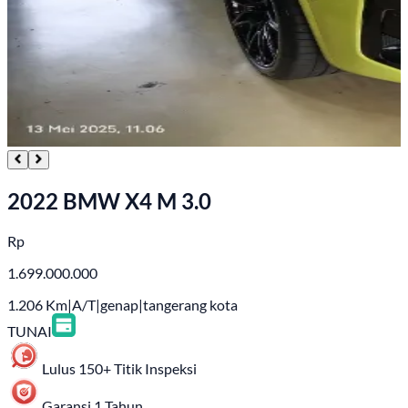
2022 BMW X4 M 3.0
Rp
1.699.000.000
1.206
Km
|
A/T
|
genap
|
tangerang kota
TUNAI
Lulus 150+ Titik Inspeksi
Garansi 1 Tahun