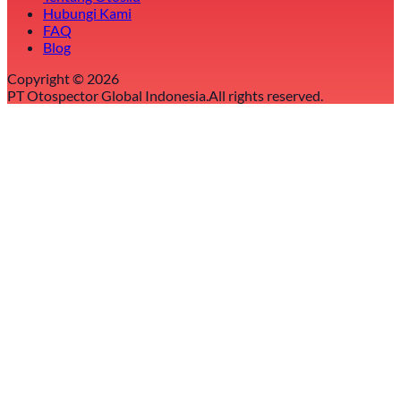
Hubungi Kami
FAQ
Blog
Copyright ©
2026
PT Otospector Global Indonesia.
All rights reserved.