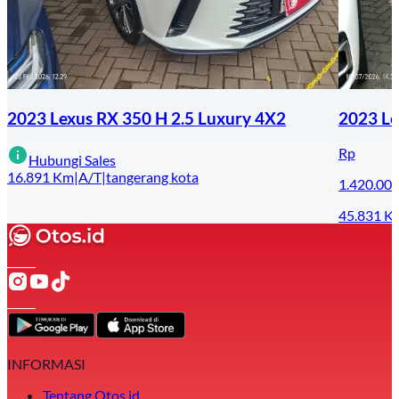
2023 Lexus RX 350 H 2.5 Luxury 4X2
2023 Le
Rp
Hubungi Sales
16.891
Km
|
A/T
|
tangerang kota
1.420.00
45.831
K
INFORMASI
Tentang Otos.id