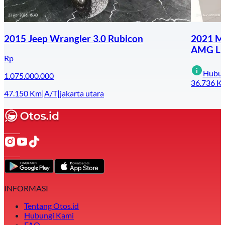
2015 Jeep Wrangler 3.0 Rubicon
2021 M
AMG Li
Rp
Hubun
1.075.000.000
36.736
K
47.150
Km
|
A/T
|
jakarta utara
INFORMASI
Tentang Otos.id
Hubungi Kami
FAQ