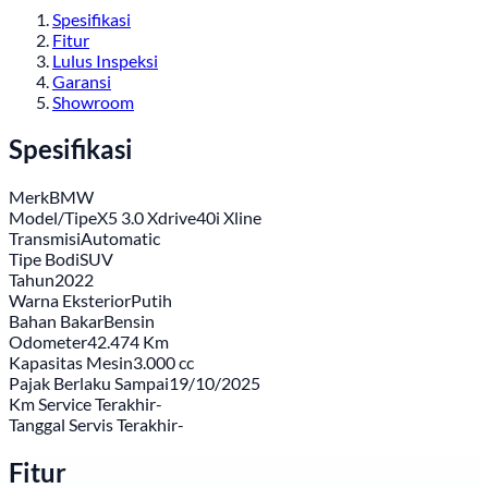
Spesifikasi
Fitur
Lulus Inspeksi
Garansi
Showroom
Spesifikasi
Merk
BMW
Model/Tipe
X5 3.0 Xdrive40i Xline
Transmisi
Automatic
Tipe Bodi
SUV
Tahun
2022
Warna Eksterior
Putih
Bahan Bakar
Bensin
Odometer
42.474 Km
Kapasitas Mesin
3.000 cc
Pajak Berlaku Sampai
19/10/2025
Km Service Terakhir
-
Tanggal Servis Terakhir
-
Fitur