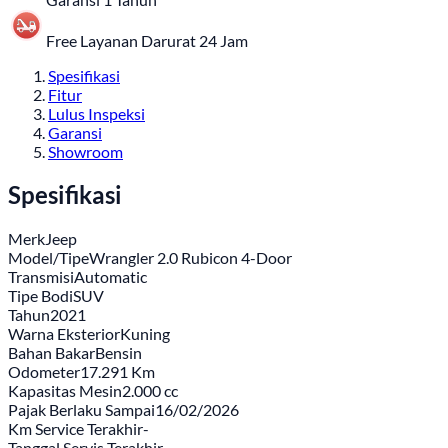
Free Layanan Darurat 24 Jam
Spesifikasi
Fitur
Lulus Inspeksi
Garansi
Showroom
Spesifikasi
Merk
Jeep
Model/Tipe
Wrangler 2.0 Rubicon 4-Door
Transmisi
Automatic
Tipe Bodi
SUV
Tahun
2021
Warna Eksterior
Kuning
Bahan Bakar
Bensin
Odometer
17.291 Km
Kapasitas Mesin
2.000 cc
Pajak Berlaku Sampai
16/02/2026
Km Service Terakhir
-
Tanggal Servis Terakhir
-