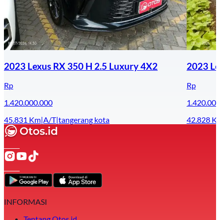
2023 Lexus RX 350 H 2.5 Luxury 4X2
2023 Le
Rp
Rp
1.420.000.000
1.420.00
45.831
Km
|
A/T
|
tangerang kota
42.828
K
INFORMASI
Tentang Otos.id