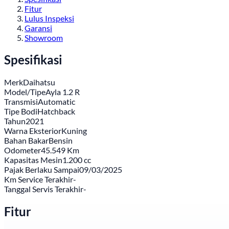
Fitur
Lulus Inspeksi
Garansi
Showroom
Spesifikasi
Merk
Daihatsu
Model/Tipe
Ayla 1.2 R
Transmisi
Automatic
Tipe Bodi
Hatchback
Tahun
2021
Warna Eksterior
Kuning
Bahan Bakar
Bensin
Odometer
45.549 Km
Kapasitas Mesin
1.200 cc
Pajak Berlaku Sampai
09/03/2025
Km Service Terakhir
-
Tanggal Servis Terakhir
-
Fitur