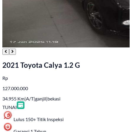
2021 Toyota Calya 1.2 G
Rp
127.000.000
34.955
Km
|
A/T
|
ganjil
|
bekasi
TUNAI
Lulus 150+ Titik Inspeksi
Garansi 1 Tahun