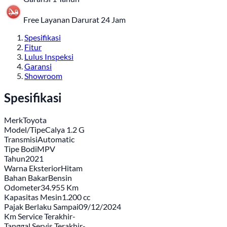
Free Layanan Darurat 24 Jam
Spesifikasi
Fitur
Lulus Inspeksi
Garansi
Showroom
Spesifikasi
Merk
Toyota
Model/Tipe
Calya 1.2 G
Transmisi
Automatic
Tipe Bodi
MPV
Tahun
2021
Warna Eksterior
Hitam
Bahan Bakar
Bensin
Odometer
34.955 Km
Kapasitas Mesin
1.200 cc
Pajak Berlaku Sampai
09/12/2024
Km Service Terakhir
-
Tanggal Servis Terakhir
-