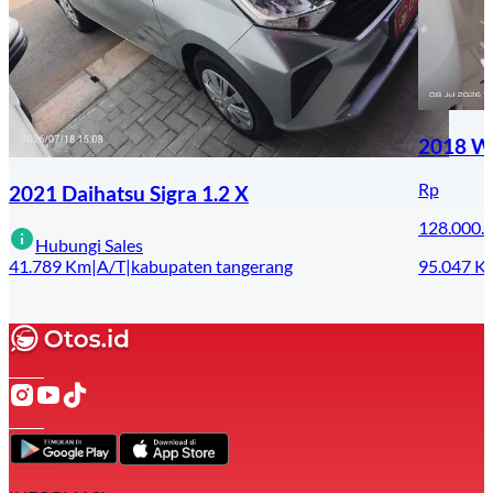
2018 Wu
Rp
2021 Daihatsu Sigra 1.2 X
128.000.
Hubungi Sales
41.789
Km
|
A/T
|
kabupaten tangerang
95.047
K