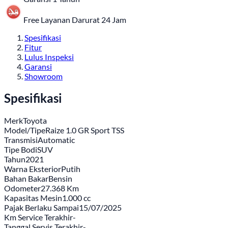
Free Layanan Darurat 24 Jam
Spesifikasi
Fitur
Lulus Inspeksi
Garansi
Showroom
Spesifikasi
Merk
Toyota
Model/Tipe
Raize 1.0 GR Sport TSS
Transmisi
Automatic
Tipe Bodi
SUV
Tahun
2021
Warna Eksterior
Putih
Bahan Bakar
Bensin
Odometer
27.368 Km
Kapasitas Mesin
1.000 cc
Pajak Berlaku Sampai
15/07/2025
Km Service Terakhir
-
Tanggal Servis Terakhir
-