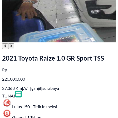
2021 Toyota Raize 1.0 GR Sport TSS
Rp
220.000.000
27.368
Km
|
A/T
|
ganjil
|
surabaya
TUNAI
Lulus 150+ Titik Inspeksi
Garansi 1 Tahun