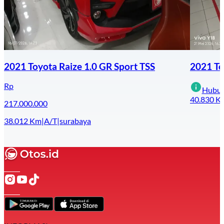
2021 Toyota Raize 1.0 GR Sport TSS
2021 To
Rp
Hubun
40.830
K
217.000.000
38.012
Km
|
A/T
|
surabaya