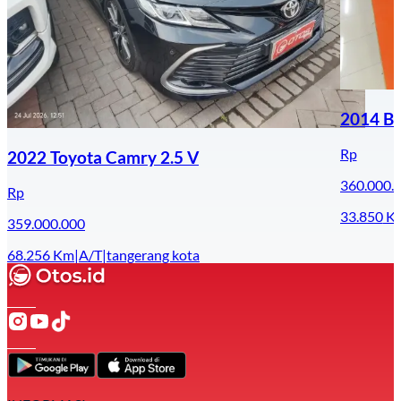
2014 B
Rp
2022 Toyota Camry 2.5 V
360.000.
Rp
33.850
K
359.000.000
68.256
Km
|
A/T
|
tangerang kota