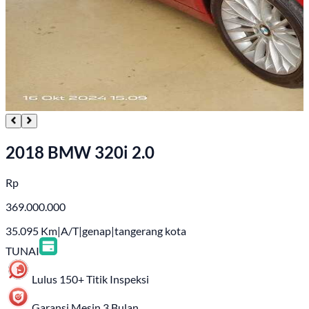
2018 BMW 320i 2.0
Rp
369.000.000
35.095
Km
|
A/T
|
genap
|
tangerang kota
TUNAI
Lulus 150+ Titik Inspeksi
Garansi Mesin 3 Bulan