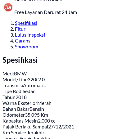
Free Layanan Darurat 24 Jam
Spesifikasi
Fitur
Lulus Inspeksi
Garansi
Showroom
Spesifikasi
Merk
BMW
Model/Tipe
320i 2.0
Transmisi
Automatic
Tipe Bodi
Sedan
Tahun
2018
Warna Eksterior
Merah
Bahan Bakar
Bensin
Odometer
35.095 Km
Kapasitas Mesin
2.000 cc
Pajak Berlaku Sampai
27/12/2021
Km Service Terakhir
-
Tanggal Servis Terakhir
-