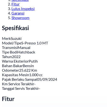
Fitur
Lulus Inspeksi
Garansi
Showroom
Spesifikasi
Merk
Suzuki
Model/Tipe
S-Presso 1.0 MT
Transmisi
Manual
Tipe Bodi
Hatchback
Tahun
2022
Warna Eksterior
Putih
Bahan Bakar
Bensin
Odometer
25.622 Km
Kapasitas Mesin
1.000 cc
Pajak Berlaku Sampai
05/09/2024
Km Service Terakhir
-
Tanggal Servis Terakhir
-
Fitur