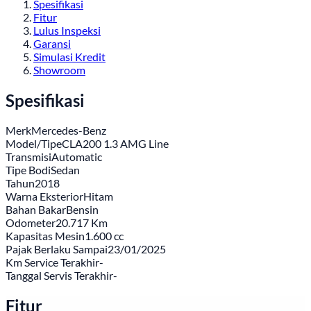
Spesifikasi
Fitur
Lulus Inspeksi
Garansi
Simulasi Kredit
Showroom
Spesifikasi
Merk
Mercedes-Benz
Model/Tipe
CLA200 1.3 AMG Line
Transmisi
Automatic
Tipe Bodi
Sedan
Tahun
2018
Warna Eksterior
Hitam
Bahan Bakar
Bensin
Odometer
20.717 Km
Kapasitas Mesin
1.600 cc
Pajak Berlaku Sampai
23/01/2025
Km Service Terakhir
-
Tanggal Servis Terakhir
-
Fitur