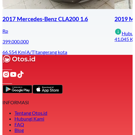
2017 Mercedes-Benz CLA200 1.6
2019 Me
Rp
Hubun
41.045
K
399.000.000
66.554
Km
|
A/T
|
tangerang kota
INFORMASI
Tentang Otos.id
Hubungi Kami
FAQ
Blog