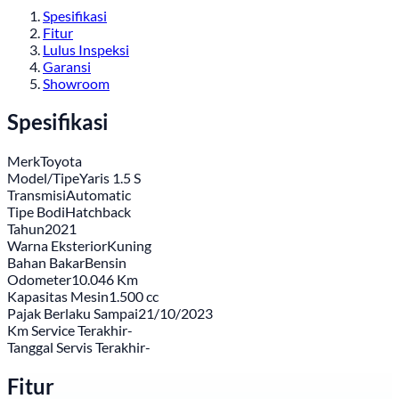
Spesifikasi
Fitur
Lulus Inspeksi
Garansi
Showroom
Spesifikasi
Merk
Toyota
Model/Tipe
Yaris 1.5 S
Transmisi
Automatic
Tipe Bodi
Hatchback
Tahun
2021
Warna Eksterior
Kuning
Bahan Bakar
Bensin
Odometer
10.046 Km
Kapasitas Mesin
1.500 cc
Pajak Berlaku Sampai
21/10/2023
Km Service Terakhir
-
Tanggal Servis Terakhir
-
Fitur