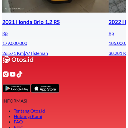
2021 Honda Brio 1.2 RS
2022 Ho
Rp
Rp
179.000.000
185.000.
26.571
Km
|
A/T
|
sleman
38.281
K
INFORMASI
Tentang Otos.id
Hubungi Kami
FAQ
Blog