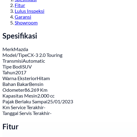
Fitur
Lulus Inspeksi
Garansi
Showroom
Spesifikasi
Merk
Mazda
Model/Tipe
CX-3 2.0 Touring
Transmisi
Automatic
Tipe Bodi
SUV
Tahun
2017
Warna Eksterior
Hitam
Bahan Bakar
Bensin
Odometer
86.269 Km
Kapasitas Mesin
2.000 cc
Pajak Berlaku Sampai
25/01/2023
Km Service Terakhir
-
Tanggal Servis Terakhir
-
Fitur