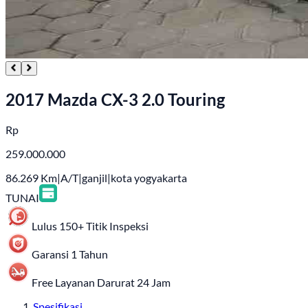
2017 Mazda CX-3 2.0 Touring
Rp
259.000.000
86.269
Km
|
A/T
|
ganjil
|
kota yogyakarta
TUNAI
Lulus 150+ Titik Inspeksi
Garansi 1 Tahun
Free Layanan Darurat 24 Jam
Spesifikasi