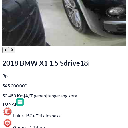
2018 BMW X1 1.5 Sdrive18i
Rp
545.000.000
50.483
Km
|
A/T
|
genap
|
tangerang kota
TUNAI
Lulus 150+ Titik Inspeksi
Garansi 1 Tahun