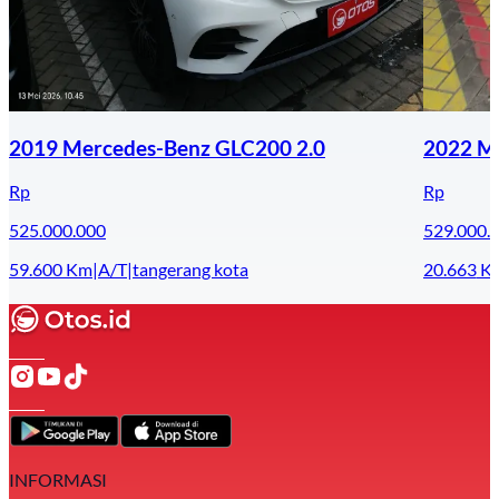
2019 Mercedes-Benz GLC200 2.0
2022 Ma
Rp
Rp
525.000.000
529.000.
59.600
Km
|
A/T
|
tangerang kota
20.663
K
INFORMASI