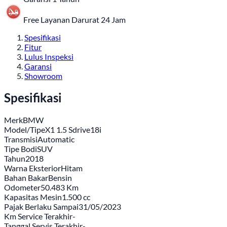
Free Layanan Darurat 24 Jam
Spesifikasi
Fitur
Lulus Inspeksi
Garansi
Showroom
Spesifikasi
Merk
BMW
Model/Tipe
X1 1.5 Sdrive18i
Transmisi
Automatic
Tipe Bodi
SUV
Tahun
2018
Warna Eksterior
Hitam
Bahan Bakar
Bensin
Odometer
50.483 Km
Kapasitas Mesin
1.500 cc
Pajak Berlaku Sampai
31/05/2023
Km Service Terakhir
-
Tanggal Servis Terakhir
-