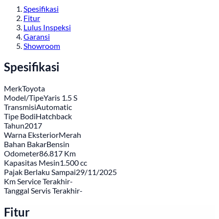
Spesifikasi
Fitur
Lulus Inspeksi
Garansi
Showroom
Spesifikasi
Merk
Toyota
Model/Tipe
Yaris 1.5 S
Transmisi
Automatic
Tipe Bodi
Hatchback
Tahun
2017
Warna Eksterior
Merah
Bahan Bakar
Bensin
Odometer
86.817 Km
Kapasitas Mesin
1.500 cc
Pajak Berlaku Sampai
29/11/2025
Km Service Terakhir
-
Tanggal Servis Terakhir
-
Fitur