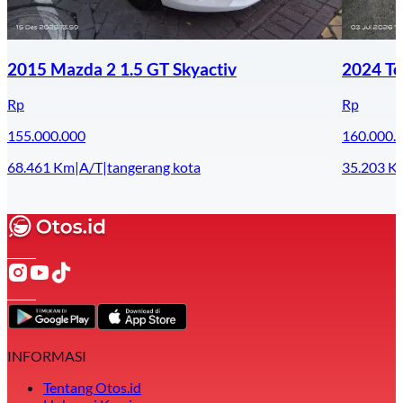
2015 Mazda 2 1.5 GT Skyactiv
2024 To
Rp
Rp
155.000.000
160.000.
68.461
Km
|
A/T
|
tangerang kota
35.203
K
INFORMASI
Tentang Otos.id