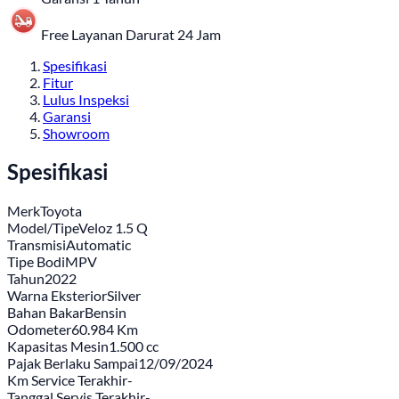
Free Layanan Darurat 24 Jam
Spesifikasi
Fitur
Lulus Inspeksi
Garansi
Showroom
Spesifikasi
Merk
Toyota
Model/Tipe
Veloz 1.5 Q
Transmisi
Automatic
Tipe Bodi
MPV
Tahun
2022
Warna Eksterior
Silver
Bahan Bakar
Bensin
Odometer
60.984 Km
Kapasitas Mesin
1.500 cc
Pajak Berlaku Sampai
12/09/2024
Km Service Terakhir
-
Tanggal Servis Terakhir
-