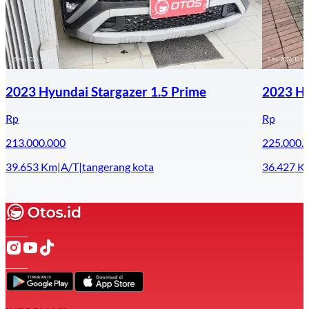
2023 Hyundai Stargazer 1.5 Prime
2023 Hy
Rp
Rp
213.000.000
225.000.
39.653
Km
|
A/T
|
tangerang kota
36.427
K