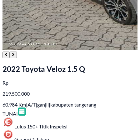
2022 Toyota Veloz 1.5 Q
Rp
219.500.000
60.984
Km
|
A/T
|
ganjil
|
kabupaten tangerang
TUNAI
Lulus 150+ Titik Inspeksi
Garansi 1 Tahun