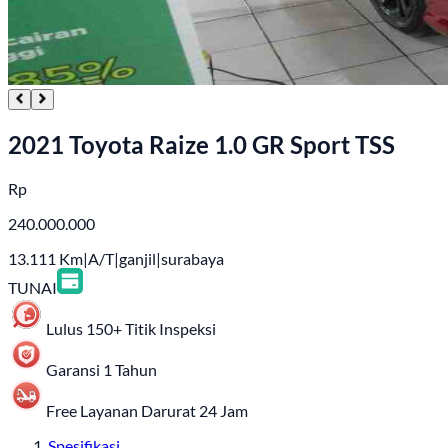
2021 Toyota Raize 1.0 GR Sport TSS
Rp
240.000.000
13.111
Km
|
A/T
|
ganjil
|
surabaya
TUNAI
Lulus 150+ Titik Inspeksi
Garansi 1 Tahun
Free Layanan Darurat 24 Jam
Spesifikasi