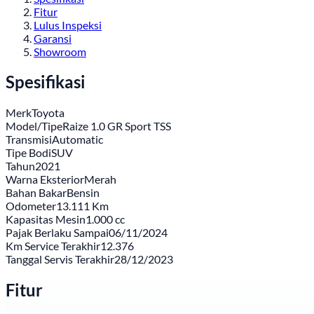
Fitur
Lulus Inspeksi
Garansi
Showroom
Spesifikasi
Merk
Toyota
Model/Tipe
Raize 1.0 GR Sport TSS
Transmisi
Automatic
Tipe Bodi
SUV
Tahun
2021
Warna Eksterior
Merah
Bahan Bakar
Bensin
Odometer
13.111 Km
Kapasitas Mesin
1.000 cc
Pajak Berlaku Sampai
06/11/2024
Km Service Terakhir
12.376
Tanggal Servis Terakhir
28/12/2023
Fitur