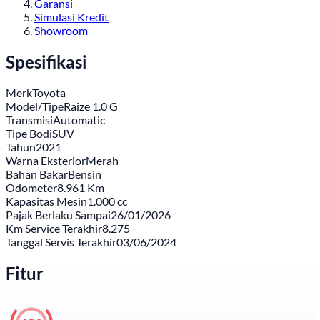
Garansi
Simulasi Kredit
Showroom
Spesifikasi
Merk
Toyota
Model/Tipe
Raize 1.0 G
Transmisi
Automatic
Tipe Bodi
SUV
Tahun
2021
Warna Eksterior
Merah
Bahan Bakar
Bensin
Odometer
8.961 Km
Kapasitas Mesin
1.000 cc
Pajak Berlaku Sampai
26/01/2026
Km Service Terakhir
8.275
Tanggal Servis Terakhir
03/06/2024
Fitur