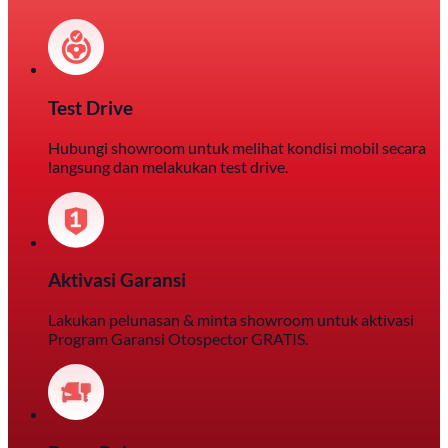
Test Drive
Hubungi showroom untuk melihat kondisi mobil secara
langsung dan melakukan test drive.
Aktivasi Garansi
Lakukan pelunasan & minta showroom untuk aktivasi
Program Garansi Otospector GRATIS.