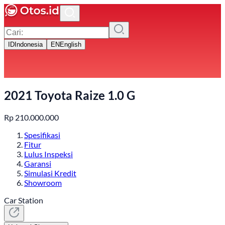
ID
Indonesia
EN
English
2021 Toyota Raize 1.0 G
Rp
210.000.000
Spesifikasi
Fitur
Lulus Inspeksi
Garansi
Simulasi Kredit
Showroom
Car Station