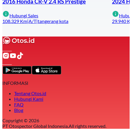
2016 Honda CR-V 2.4 RS Prestige
2024 Ho
Hubungi Sales
Hubun
108.329
Km
|
A/T
|
tangerang kota
29.940
K
INFORMASI
Tentang Otos.id
Hubungi Kami
FAQ
Blog
Copyright ©
2026
PT Otospector Global Indonesia.
All rights reserved.