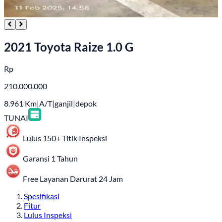
2021 Toyota Raize 1.0 G
Rp
210.000.000
8.961
Km
|
A/T
|
ganjil
|
depok
TUNAI
Lulus 150+ Titik Inspeksi
Garansi 1 Tahun
Free Layanan Darurat 24 Jam
Spesifikasi
Fitur
Lulus Inspeksi