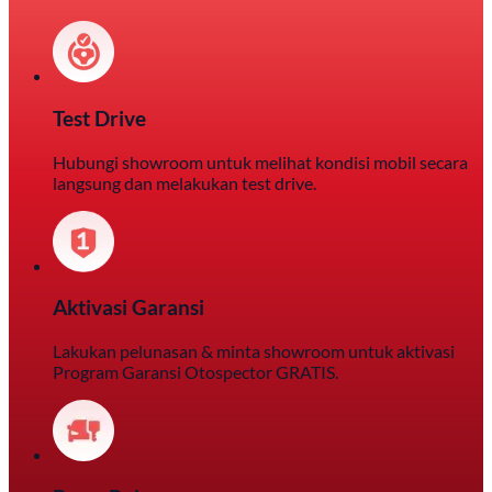
Test Drive
Hubungi showroom untuk melihat kondisi mobil secara
langsung dan melakukan test drive.
Aktivasi Garansi
Lakukan pelunasan & minta showroom untuk aktivasi
Program Garansi Otospector GRATIS.