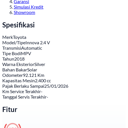
Garansi
Simulasi Kredit
Showroom
Spesifikasi
Merk
Toyota
Model/Tipe
Innova 2.4 V
Transmisi
Automatic
Tipe Bodi
MPV
Tahun
2018
Warna Eksterior
Silver
Bahan Bakar
Solar
Odometer
92.121 Km
Kapasitas Mesin
2.400 cc
Pajak Berlaku Sampai
25/01/2026
Km Service Terakhir
-
Tanggal Servis Terakhir
-
Fitur