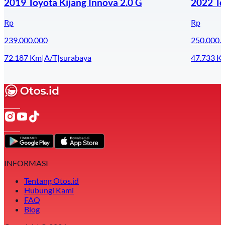
2019 Toyota Kijang Innova 2.0 G
2022 To
Rp
Rp
239.000.000
250.000.
72.187
Km
|
A/T
|
surabaya
47.733
K
INFORMASI
Tentang Otos.id
Hubungi Kami
FAQ
Blog