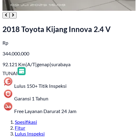
2018 Toyota Kijang Innova 2.4 V
Rp
344.000.000
92.121
Km
|
A/T
|
genap
|
surabaya
TUNAI
Lulus 150+ Titik Inspeksi
Garansi 1 Tahun
Free Layanan Darurat 24 Jam
Spesifikasi
Fitur
Lulus Inspeksi