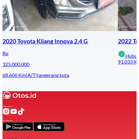
2020 Toyota Kijang Innova 2.4 G
2022 To
Rp
Hubun
91.033
K
325.000.000
68.606
Km
|
A/T
|
tangerang kota