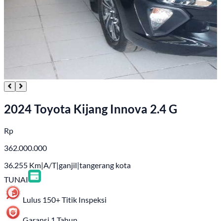
2024 Toyota Kijang Innova 2.4 G
Rp
362.000.000
36.255
Km
|
A/T
|
ganjil
|
tangerang kota
TUNAI
Lulus 150+ Titik Inspeksi
Garansi 1 Tahun