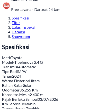
Free Layanan Darurat 24 Jam
Spesifikasi
Fitur
Lulus Inspeksi
Garansi
Showroom
Spesifikasi
Merk
Toyota
Model/Tipe
Innova 2.4 G
Transmisi
Automatic
Tipe Bodi
MPV
Tahun
2024
Warna Eksterior
Hitam
Bahan Bakar
Solar
Odometer
36.255 Km
Kapasitas Mesin
2.400 cc
Pajak Berlaku Sampai
03/07/2026
Km Service Terakhir
-
Tanggal Servis Terakhir
-