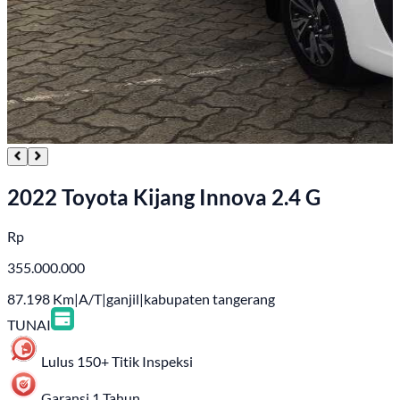
2022 Toyota Kijang Innova 2.4 G
Rp
355.000.000
87.198
Km
|
A/T
|
ganjil
|
kabupaten tangerang
TUNAI
Lulus 150+ Titik Inspeksi
Garansi 1 Tahun