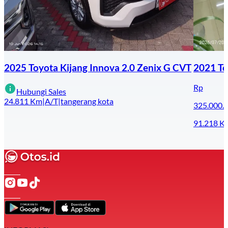
2025 Toyota Kijang Innova 2.0 Zenix G CVT
2021 To
Rp
Hubungi Sales
24.811
Km
|
A/T
|
tangerang kota
325.000.
91.218
K