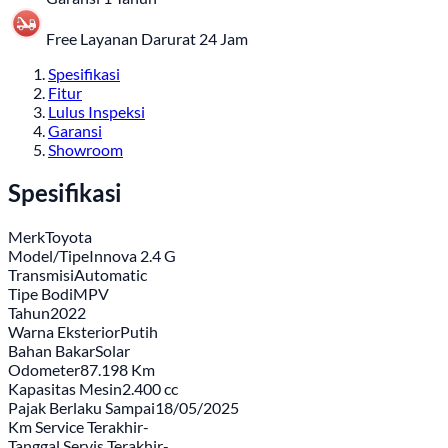
Free Layanan Darurat 24 Jam
Spesifikasi
Fitur
Lulus Inspeksi
Garansi
Showroom
Spesifikasi
Merk
Toyota
Model/Tipe
Innova 2.4 G
Transmisi
Automatic
Tipe Bodi
MPV
Tahun
2022
Warna Eksterior
Putih
Bahan Bakar
Solar
Odometer
87.198 Km
Kapasitas Mesin
2.400 cc
Pajak Berlaku Sampai
18/05/2025
Km Service Terakhir
-
Tanggal Servis Terakhir
-