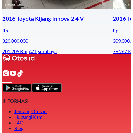
2016 Toyota Kijang Innova 2.4 V
2016 To
Rp
Rp
320.000.000
309.000.
201.209
Km
|
A/T
|
surabaya
79.267
K
INFORMASI
Tentang Otos.id
Hubungi Kami
FAQ
Blog