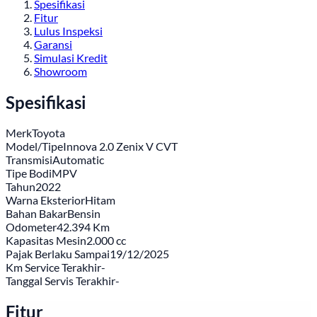
Spesifikasi
Fitur
Lulus Inspeksi
Garansi
Simulasi Kredit
Showroom
Spesifikasi
Merk
Toyota
Model/Tipe
Innova 2.0 Zenix V CVT
Transmisi
Automatic
Tipe Bodi
MPV
Tahun
2022
Warna Eksterior
Hitam
Bahan Bakar
Bensin
Odometer
42.394 Km
Kapasitas Mesin
2.000 cc
Pajak Berlaku Sampai
19/12/2025
Km Service Terakhir
-
Tanggal Servis Terakhir
-
Fitur