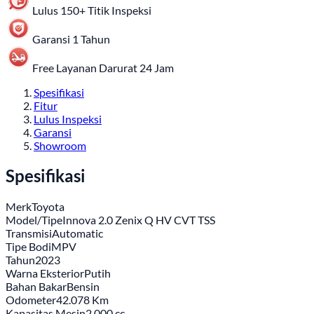
Lulus 150+ Titik Inspeksi
Garansi 1 Tahun
Free Layanan Darurat 24 Jam
Spesifikasi
Fitur
Lulus Inspeksi
Garansi
Showroom
Spesifikasi
Merk
Toyota
Model/Tipe
Innova 2.0 Zenix Q HV CVT TSS
Transmisi
Automatic
Tipe Bodi
MPV
Tahun
2023
Warna Eksterior
Putih
Bahan Bakar
Bensin
Odometer
42.078 Km
Kapasitas Mesin
2.000 cc