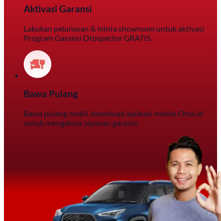
Aktivasi Garansi
Lakukan pelunasan & minta showroom untuk aktivasi
Program Garansi Otospector GRATIS.
Bawa Pulang
Bawa pulang mobil, download aplikasi mobile Otos.id
untuk mengakses layanan garansi.