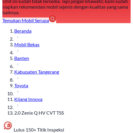
Unit ini sudah tidak tersedia. Tapi jangan khawatir, kami sudah
siapkan rekomendasi mobil sejenis dengan kualitas yang sama
baiknya.
Temukan Mobil Serupa
Beranda
Mobil Bekas
Banten
Kabupaten Tangerang
Toyota
Kijang Innova
2.0 Zenix Q HV CVT TSS
Lulus 150+ Titik Inspeksi