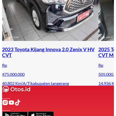
2023 Toyota Kijang Innova 2.0 Zenix V HV
2025 To
CVT
CVT Mod
Rp
Rp
475.000.000
505.000.
40.802
Km
|
A/T
|
kabupaten tangerang
14.936
K