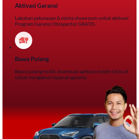
Aktivasi Garansi
Lakukan pelunasan & minta showroom untuk aktivasi
Program Garansi Otospector GRATIS.
Bawa Pulang
Bawa pulang mobil, download aplikasi mobile Otos.id
untuk mengakses layanan garansi.