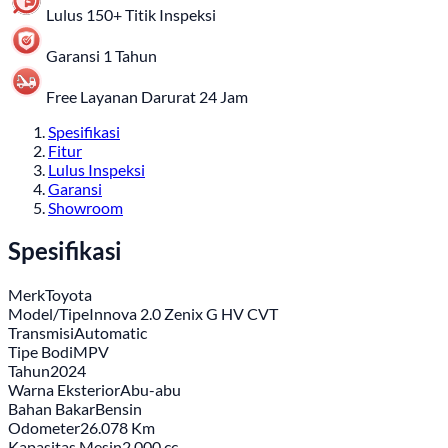
Lulus 150+ Titik Inspeksi
Garansi 1 Tahun
Free Layanan Darurat 24 Jam
Spesifikasi
Fitur
Lulus Inspeksi
Garansi
Showroom
Spesifikasi
Merk
Toyota
Model/Tipe
Innova 2.0 Zenix G HV CVT
Transmisi
Automatic
Tipe Bodi
MPV
Tahun
2024
Warna Eksterior
Abu-abu
Bahan Bakar
Bensin
Odometer
26.078 Km
Kapasitas Mesin
2.000 cc