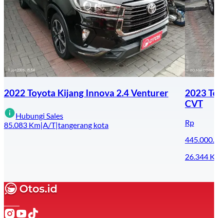
2022 Toyota Kijang Innova 2.4 Venturer
2023 To
CVT
Hubungi Sales
Rp
85.083
Km
|
A/T
|
tangerang kota
445.000.
26.344
K