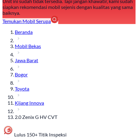
Unit ini sudah tidak tersedia. Tapi jangan khawatir, kami sudah
siapkan rekomendasi mobil sejenis dengan kualitas yang sama
baiknya.
Temukan Mobil Serupa
Beranda
Mobil Bekas
Jawa Barat
Bogor
Toyota
Kijang Innova
2.0 Zenix G HV CVT
Lulus 150+ Titik Inspeksi