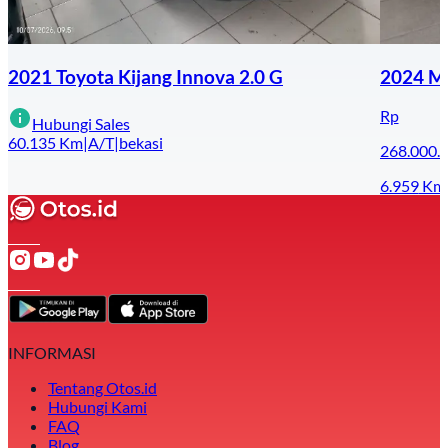
2021 Toyota Kijang Innova 2.0 G
2024 Mi
Rp
Hubungi Sales
60.135
Km
|
A/T
|
bekasi
268.000.
6.959
Km
INFORMASI
Tentang Otos.id
Hubungi Kami
FAQ
Blog