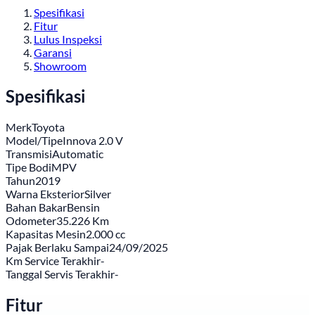
Spesifikasi
Fitur
Lulus Inspeksi
Garansi
Showroom
Spesifikasi
Merk
Toyota
Model/Tipe
Innova 2.0 V
Transmisi
Automatic
Tipe Bodi
MPV
Tahun
2019
Warna Eksterior
Silver
Bahan Bakar
Bensin
Odometer
35.226 Km
Kapasitas Mesin
2.000 cc
Pajak Berlaku Sampai
24/09/2025
Km Service Terakhir
-
Tanggal Servis Terakhir
-
Fitur