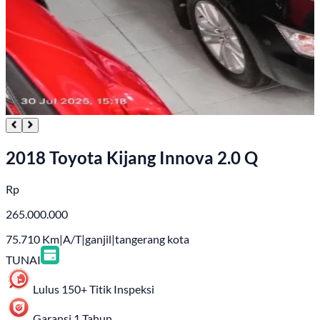
2018 Toyota Kijang Innova 2.0 Q
Rp
265.000.000
75.710
Km
|
A/T
|
ganjil
|
tangerang kota
TUNAI
Lulus 150+ Titik Inspeksi
Garansi 1 Tahun