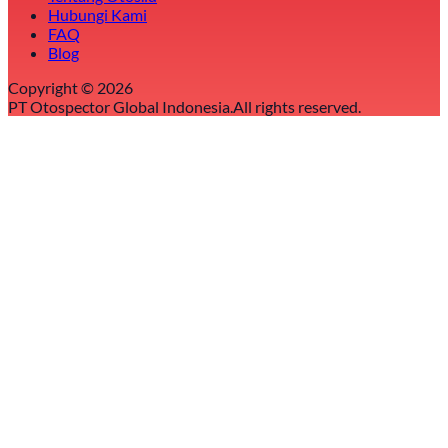
Hubungi Kami
FAQ
Blog
Copyright ©
2026
PT Otospector Global Indonesia.
All rights reserved.