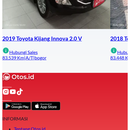
2019 Toyota Kijang Innova 2.0 V
2018 To
Hubungi Sales
Hubun
83.539
Km
|
A/T
|
bogor
83.448
K
INFORMASI
Tentang Otos.id