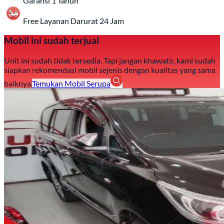
Garansi 1 Tahun
Free Layanan Darurat 24 Jam
Mobil ini sudah terjual
Unit ini sudah tidak tersedia. Tapi jangan khawatir, kami sudah
siapkan rekomendasi mobil sejenis dengan kualitas yang sama
baiknya.
Temukan Mobil Serupa