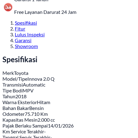
Free Layanan Darurat 24 Jam
Spesifikasi
Fitur
Lulus Inspeksi
Garansi
Showroom
Spesifikasi
Merk
Toyota
Model/Tipe
Innova 2.0 Q
Transmisi
Automatic
Tipe Bodi
MPV
Tahun
2018
Warna Eksterior
Hitam
Bahan Bakar
Bensin
Odometer
75.710 Km
Kapasitas Mesin
2.000 cc
Pajak Berlaku Sampai
14/01/2026
Km Service Terakhir
-
Tanggal Servis Terakhir
-