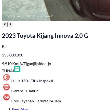
2023 Toyota Kijang Innova 2.0 G
Rp
335.000.000
9.910
Km
|
A/T
|
ganjil
|
sidoarjo
TUNAI
Lulus 150+ Titik Inspeksi
Garansi 1 Tahun
Free Layanan Darurat 24 Jam
Spesifikasi