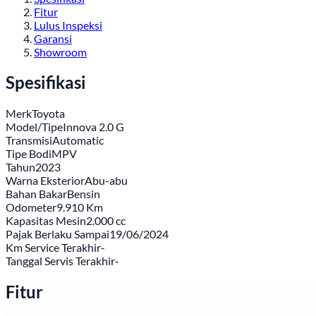
Fitur
Lulus Inspeksi
Garansi
Showroom
Spesifikasi
Merk
Toyota
Model/Tipe
Innova 2.0 G
Transmisi
Automatic
Tipe Bodi
MPV
Tahun
2023
Warna Eksterior
Abu-abu
Bahan Bakar
Bensin
Odometer
9.910 Km
Kapasitas Mesin
2.000 cc
Pajak Berlaku Sampai
19/06/2024
Km Service Terakhir
-
Tanggal Servis Terakhir
-
Fitur