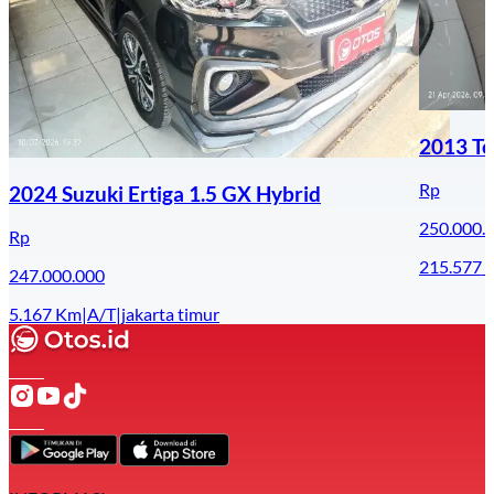
2013 To
Rp
2024 Suzuki Ertiga 1.5 GX Hybrid
250.000.
Rp
215.577
247.000.000
5.167
Km
|
A/T
|
jakarta timur