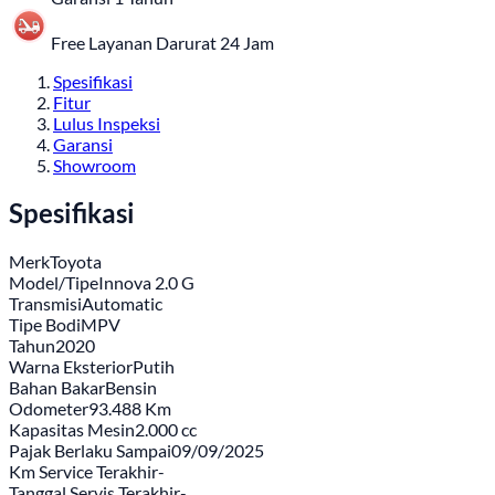
Free Layanan Darurat 24 Jam
Spesifikasi
Fitur
Lulus Inspeksi
Garansi
Showroom
Spesifikasi
Merk
Toyota
Model/Tipe
Innova 2.0 G
Transmisi
Automatic
Tipe Bodi
MPV
Tahun
2020
Warna Eksterior
Putih
Bahan Bakar
Bensin
Odometer
93.488 Km
Kapasitas Mesin
2.000 cc
Pajak Berlaku Sampai
09/09/2025
Km Service Terakhir
-
Tanggal Servis Terakhir
-