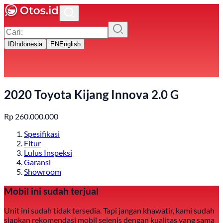
ID
Indonesia
EN
English
2020 Toyota Kijang Innova 2.0 G
Rp
260.000.000
Spesifikasi
Fitur
Lulus Inspeksi
Garansi
Showroom
Mobil ini sudah terjual
Unit ini sudah tidak tersedia. Tapi jangan khawatir, kami sudah
siapkan rekomendasi mobil sejenis dengan kualitas yang sama