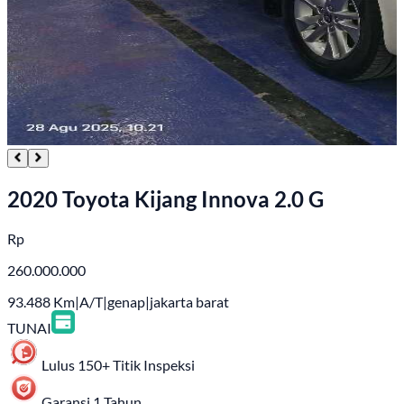
2020 Toyota Kijang Innova 2.0 G
Rp
260.000.000
93.488
Km
|
A/T
|
genap
|
jakarta barat
TUNAI
Lulus 150+ Titik Inspeksi
Garansi 1 Tahun