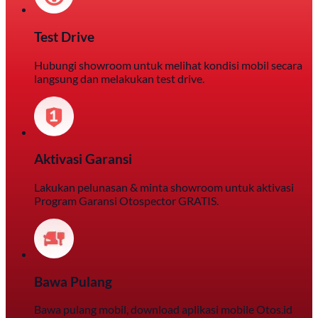
Test Drive
Hubungi showroom untuk melihat kondisi mobil secara
langsung dan melakukan test drive.
Aktivasi Garansi
Lakukan pelunasan & minta showroom untuk aktivasi
Program Garansi Otospector GRATIS.
Bawa Pulang
Bawa pulang mobil, download aplikasi mobile Otos.id