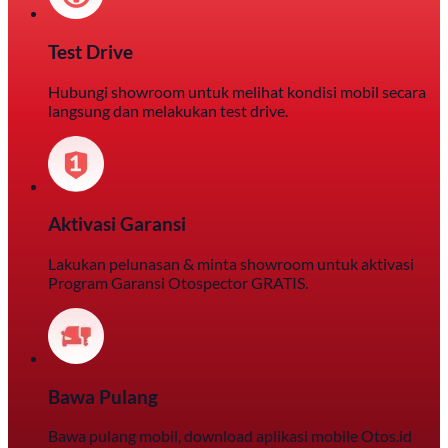
Test Drive
Hubungi showroom untuk melihat kondisi mobil secara
langsung dan melakukan test drive.
Aktivasi Garansi
Lakukan pelunasan & minta showroom untuk aktivasi
Program Garansi Otospector GRATIS.
Bawa Pulang
Bawa pulang mobil, download aplikasi mobile Otos.id