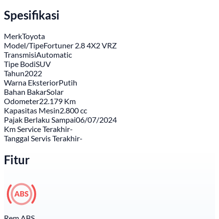
Spesifikasi
Merk
Toyota
Model/Tipe
Fortuner 2.8 4X2 VRZ
Transmisi
Automatic
Tipe Bodi
SUV
Tahun
2022
Warna Eksterior
Putih
Bahan Bakar
Solar
Odometer
22.179 Km
Kapasitas Mesin
2.800 cc
Pajak Berlaku Sampai
06/07/2024
Km Service Terakhir
-
Tanggal Servis Terakhir
-
Fitur
Rem ABS