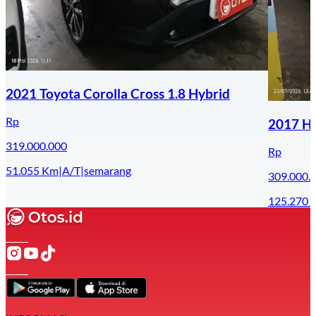
2021 Toyota Corolla Cross 1.8 Hybrid
Rp
2017 Ho
319.000.000
Rp
51.055
Km
|
A/T
|
semarang
309.000.
125.270