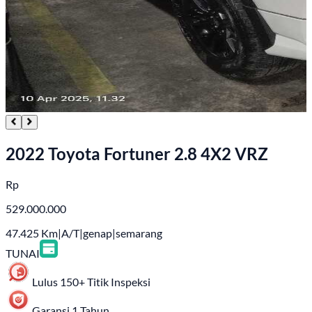
2022 Toyota Fortuner 2.8 4X2 VRZ
Rp
529.000.000
47.425
Km
|
A/T
|
genap
|
semarang
TUNAI
Lulus 150+ Titik Inspeksi
Garansi 1 Tahun