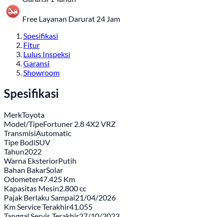
Free Layanan Darurat 24 Jam
Spesifikasi
Fitur
Lulus Inspeksi
Garansi
Showroom
Spesifikasi
Merk
Toyota
Model/Tipe
Fortuner 2.8 4X2 VRZ
Transmisi
Automatic
Tipe Bodi
SUV
Tahun
2022
Warna Eksterior
Putih
Bahan Bakar
Solar
Odometer
47.425 Km
Kapasitas Mesin
2.800 cc
Pajak Berlaku Sampai
21/04/2026
Km Service Terakhir
41.055
Tanggal Servis Terakhir
27/10/2023