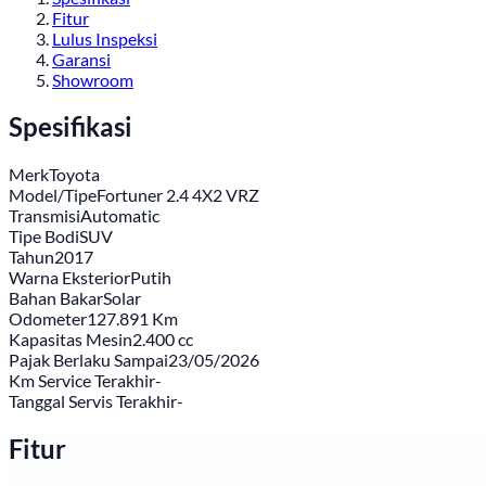
Fitur
Lulus Inspeksi
Garansi
Showroom
Spesifikasi
Merk
Toyota
Model/Tipe
Fortuner 2.4 4X2 VRZ
Transmisi
Automatic
Tipe Bodi
SUV
Tahun
2017
Warna Eksterior
Putih
Bahan Bakar
Solar
Odometer
127.891 Km
Kapasitas Mesin
2.400 cc
Pajak Berlaku Sampai
23/05/2026
Km Service Terakhir
-
Tanggal Servis Terakhir
-
Fitur