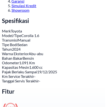
Garansi
Simulasi Kredit
Showroom
Spesifikasi
Merk
Toyota
Model/Tipe
Corolla 1.6
Transmisi
Manual
Tipe Bodi
Sedan
Tahun
2024
Warna Eksterior
Abu-abu
Bahan Bakar
Bensin
Odometer
1.091 Km
Kapasitas Mesin
1.600 cc
Pajak Berlaku Sampai
19/12/2025
Km Service Terakhir
-
Tanggal Servis Terakhir
-
Fitur