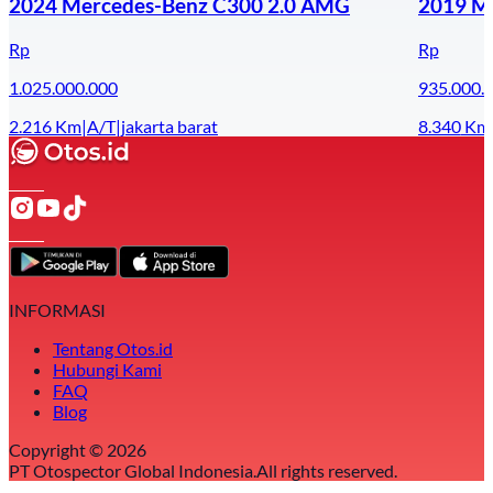
2024 Mercedes-Benz C300 2.0 AMG
2019 Me
Rp
Rp
1.025.000.000
935.000.
2.216
Km
|
A/T
|
jakarta barat
8.340
Km
INFORMASI
Tentang Otos.id
Hubungi Kami
FAQ
Blog
Copyright ©
2026
PT Otospector Global Indonesia.
All rights reserved.