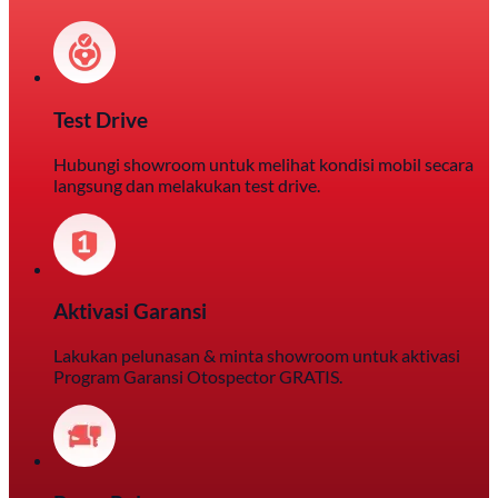
Test Drive
Hubungi showroom untuk melihat kondisi mobil secara
langsung dan melakukan test drive.
Aktivasi Garansi
Lakukan pelunasan & minta showroom untuk aktivasi
Program Garansi Otospector GRATIS.