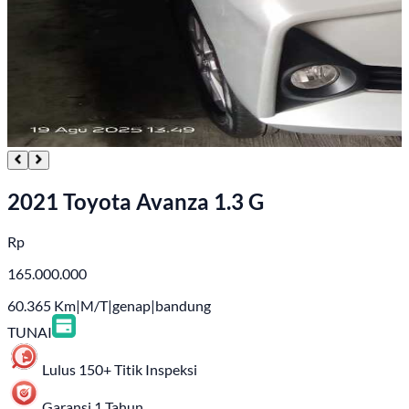
2021 Toyota Avanza 1.3 G
Rp
165.000.000
60.365
Km
|
M/T
|
genap
|
bandung
TUNAI
Lulus 150+ Titik Inspeksi
Garansi 1 Tahun