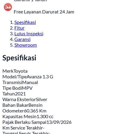
Free Layanan Darurat 24 Jam
Spesifikasi
Fitur
Lulus Inspeksi
Garansi
Showroom
Spesifikasi
Merk
Toyota
Model/Tipe
Avanza 1.3 G
Transmisi
Manual
Tipe Bodi
MPV
Tahun
2021
Warna Eksterior
Silver
Bahan Bakar
Bensin
Odometer
60.365 Km
Kapasitas Mesin
1.300 cc
Pajak Berlaku Sampai
13/09/2026
Km Service Terakhir
-
Tanggal Servis Terakhir
-