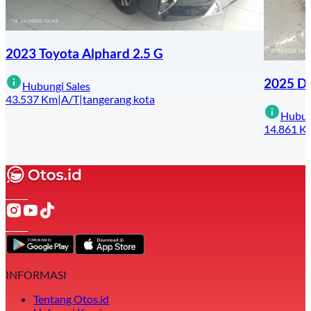
2023 Toyota Alphard 2.5 G
2025 De
Hubungi Sales
43.537
Km
|
A/T
|
tangerang kota
Hubun
14.861
K
INFORMASI
Tentang Otos.id