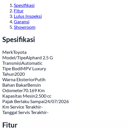
Spesifikasi
Fitur
Lulus Inspeksi
Garansi
Showroom
Spesifikasi
Merk
Toyota
Model/Tipe
Alphard 2.5 G
Transmisi
Automatic
Tipe Bodi
MPV Luxury
Tahun
2020
Warna Eksterior
Putih
Bahan Bakar
Bensin
Odometer
70.169 Km
Kapasitas Mesin
2.500 cc
Pajak Berlaku Sampai
24/07/2026
Km Service Terakhir
-
Tanggal Servis Terakhir
-
Fitur