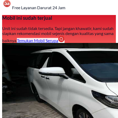
Free Layanan Darurat 24 Jam
Mobil ini sudah terjual
Unit ini sudah tidak tersedia. Tapi jangan khawatir, kami sudah
siapkan rekomendasi mobil sejenis dengan kualitas yang sama
baiknya.
Temukan Mobil Serupa