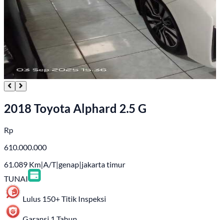
2018 Toyota Alphard 2.5 G
Rp
610.000.000
61.089
Km
|
A/T
|
genap
|
jakarta timur
TUNAI
Lulus 150+ Titik Inspeksi
Garansi 1 Tahun