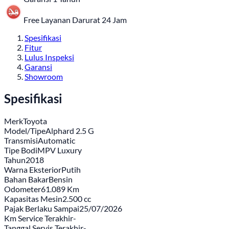
Free Layanan Darurat 24 Jam
Spesifikasi
Fitur
Lulus Inspeksi
Garansi
Showroom
Spesifikasi
Merk
Toyota
Model/Tipe
Alphard 2.5 G
Transmisi
Automatic
Tipe Bodi
MPV Luxury
Tahun
2018
Warna Eksterior
Putih
Bahan Bakar
Bensin
Odometer
61.089 Km
Kapasitas Mesin
2.500 cc
Pajak Berlaku Sampai
25/07/2026
Km Service Terakhir
-
Tanggal Servis Terakhir
-