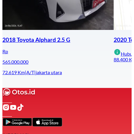
2018 Toyota Alphard 2.5 G
2020 To
Rp
Hubun
88.400
K
565.000.000
72.619
Km
|
A/T
|
jakarta utara