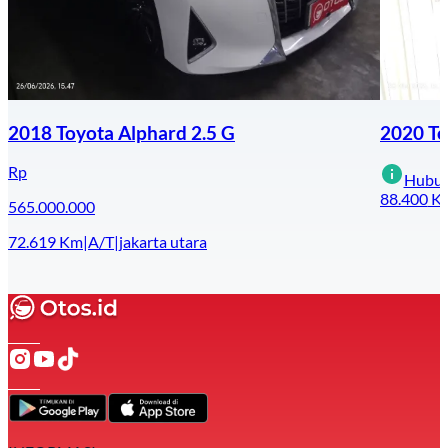
2018 Toyota Alphard 2.5 G
2020 To
Rp
Hubun
88.400
K
565.000.000
72.619
Km
|
A/T
|
jakarta utara