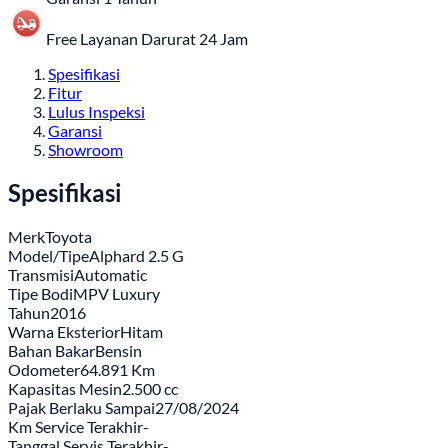
Free Layanan Darurat 24 Jam
Spesifikasi
Fitur
Lulus Inspeksi
Garansi
Showroom
Spesifikasi
Merk
Toyota
Model/Tipe
Alphard 2.5 G
Transmisi
Automatic
Tipe Bodi
MPV Luxury
Tahun
2016
Warna Eksterior
Hitam
Bahan Bakar
Bensin
Odometer
64.891 Km
Kapasitas Mesin
2.500 cc
Pajak Berlaku Sampai
27/08/2024
Km Service Terakhir
-
Tanggal Servis Terakhir
-