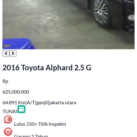
2016 Toyota Alphard 2.5 G
Rp
625.000.000
64.891
Km
|
A/T
|
ganjil
|
jakarta utara
TUNAI
Lulus 150+ Titik Inspeksi
Garansi 1 Tahun