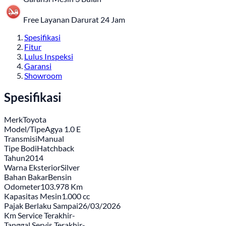
Free Layanan Darurat 24 Jam
Spesifikasi
Fitur
Lulus Inspeksi
Garansi
Showroom
Spesifikasi
Merk
Toyota
Model/Tipe
Agya 1.0 E
Transmisi
Manual
Tipe Bodi
Hatchback
Tahun
2014
Warna Eksterior
Silver
Bahan Bakar
Bensin
Odometer
103.978 Km
Kapasitas Mesin
1.000 cc
Pajak Berlaku Sampai
26/03/2026
Km Service Terakhir
-
Tanggal Servis Terakhir
-