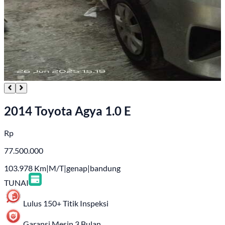
2014 Toyota Agya 1.0 E
Rp
77.500.000
103.978
Km
|
M/T
|
genap
|
bandung
TUNAI
Lulus 150+ Titik Inspeksi
Garansi Mesin 3 Bulan