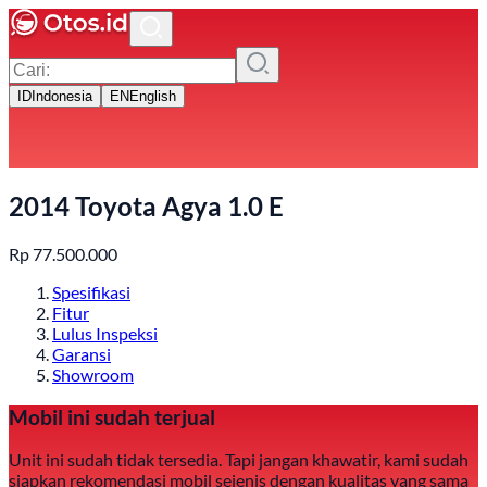
ID
Indonesia
EN
English
2014 Toyota Agya 1.0 E
Rp
77.500.000
Spesifikasi
Fitur
Lulus Inspeksi
Garansi
Showroom
Mobil ini sudah terjual
Unit ini sudah tidak tersedia. Tapi jangan khawatir, kami sudah
siapkan rekomendasi mobil sejenis dengan kualitas yang sama