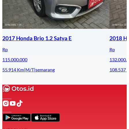
2017 Honda Brio 1.2 Satya E
2018 Ho
Rp
Rp
115.000.000
132.000.
55.914
Km
|
M/T
|
semarang
108.537