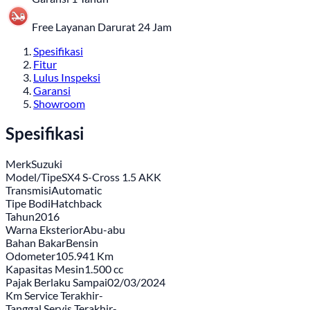
Free Layanan Darurat 24 Jam
Spesifikasi
Fitur
Lulus Inspeksi
Garansi
Showroom
Spesifikasi
Merk
Suzuki
Model/Tipe
SX4 S-Cross 1.5 AKK
Transmisi
Automatic
Tipe Bodi
Hatchback
Tahun
2016
Warna Eksterior
Abu-abu
Bahan Bakar
Bensin
Odometer
105.941 Km
Kapasitas Mesin
1.500 cc
Pajak Berlaku Sampai
02/03/2024
Km Service Terakhir
-
Tanggal Servis Terakhir
-