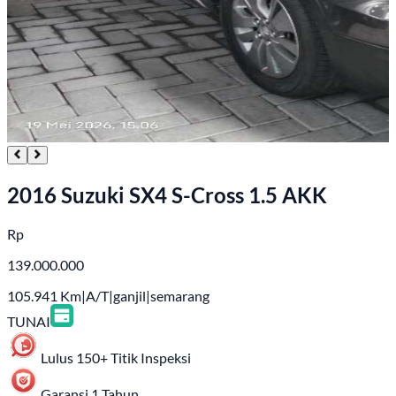
2016 Suzuki SX4 S-Cross 1.5 AKK
Rp
139.000.000
105.941
Km
|
A/T
|
ganjil
|
semarang
TUNAI
Lulus 150+ Titik Inspeksi
Garansi 1 Tahun