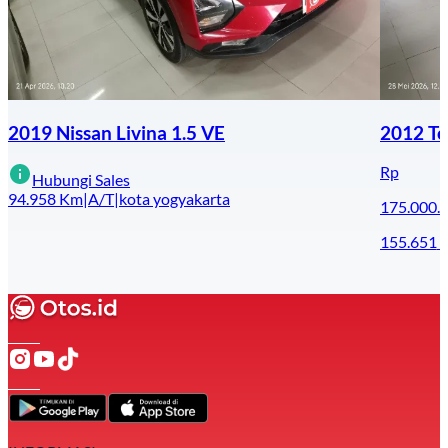
2019 Nissan Livina 1.5 VE
2012 To
Rp
Hubungi Sales
94.958
Km
|
A/T
|
kota yogyakarta
175.000.
155.651