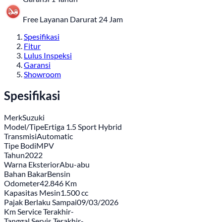
Free Layanan Darurat 24 Jam
Spesifikasi
Fitur
Lulus Inspeksi
Garansi
Showroom
Spesifikasi
Merk
Suzuki
Model/Tipe
Ertiga 1.5 Sport Hybrid
Transmisi
Automatic
Tipe Bodi
MPV
Tahun
2022
Warna Eksterior
Abu-abu
Bahan Bakar
Bensin
Odometer
42.846 Km
Kapasitas Mesin
1.500 cc
Pajak Berlaku Sampai
09/03/2026
Km Service Terakhir
-
Tanggal Servis Terakhir
-