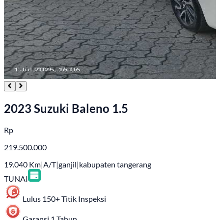
2023 Suzuki Baleno 1.5
Rp
219.500.000
19.040
Km
|
A/T
|
ganjil
|
kabupaten tangerang
TUNAI
Lulus 150+ Titik Inspeksi
Garansi 1 Tahun