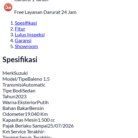
Free Layanan Darurat 24 Jam
Spesifikasi
Fitur
Lulus Inspeksi
Garansi
Showroom
Spesifikasi
Merk
Suzuki
Model/Tipe
Baleno 1.5
Transmisi
Automatic
Tipe Bodi
Sedan
Tahun
2023
Warna Eksterior
Putih
Bahan Bakar
Bensin
Odometer
19.040 Km
Kapasitas Mesin
1.500 cc
Pajak Berlaku Sampai
25/07/2026
Km Service Terakhir
-
Tanggal Servis Terakhir
-