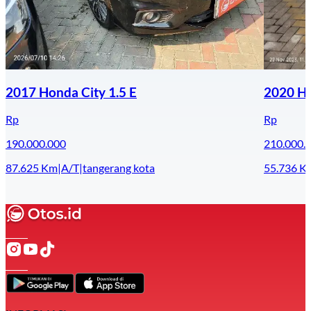
2017 Honda City 1.5 E
2020 Ho
Rp
Rp
190.000.000
210.000.
87.625
Km
|
A/T
|
tangerang kota
55.736
K