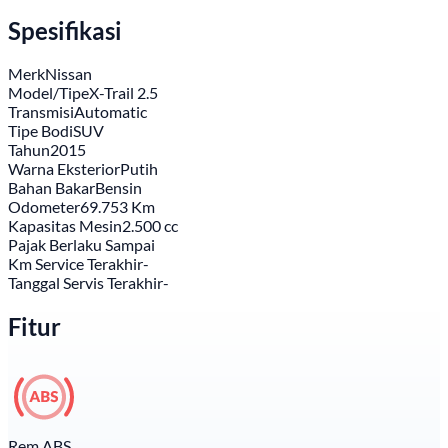
Spesifikasi
Merk
Nissan
Model/Tipe
X-Trail 2.5
Transmisi
Automatic
Tipe Bodi
SUV
Tahun
2015
Warna Eksterior
Putih
Bahan Bakar
Bensin
Odometer
69.753 Km
Kapasitas Mesin
2.500 cc
Pajak Berlaku Sampai
Km Service Terakhir
-
Tanggal Servis Terakhir
-
Fitur
Rem ABS