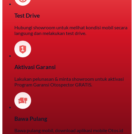
Test Drive
Hubungi showroom untuk melihat kondisi mobil secara
langsung dan melakukan test drive.
Aktivasi Garansi
Lakukan pelunasan & minta showroom untuk aktivasi
Program Garansi Otospector GRATIS.
Bawa Pulang
Bawa pulang mobil, download aplikasi mobile Otos.id