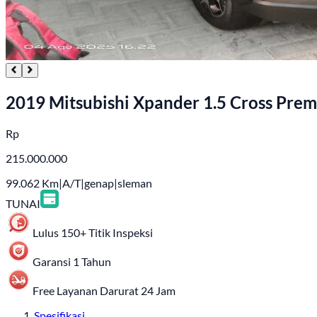
2019 Mitsubishi Xpander 1.5 Cross Pre
Rp
215.000.000
99.062
Km
|
A/T
|
genap
|
sleman
TUNAI
Lulus 150+ Titik Inspeksi
Garansi 1 Tahun
Free Layanan Darurat 24 Jam
Spesifikasi