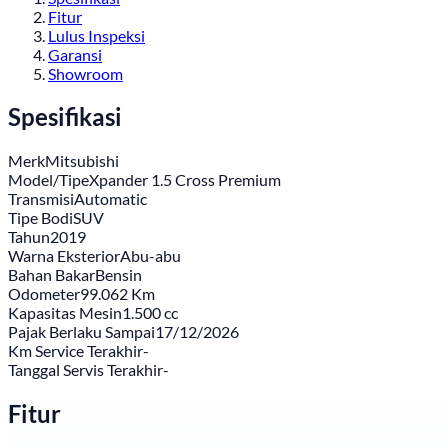
Fitur
Lulus Inspeksi
Garansi
Showroom
Spesifikasi
Merk
Mitsubishi
Model/Tipe
Xpander 1.5 Cross Premium
Transmisi
Automatic
Tipe Bodi
SUV
Tahun
2019
Warna Eksterior
Abu-abu
Bahan Bakar
Bensin
Odometer
99.062 Km
Kapasitas Mesin
1.500 cc
Pajak Berlaku Sampai
17/12/2026
Km Service Terakhir
-
Tanggal Servis Terakhir
-
Fitur