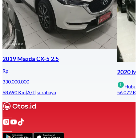
2019 Mazda CX-5 2.5
Rp
2020 Ma
330.000.000
Hubun
68.690
Km
|
A/T
|
surabaya
56.072
K