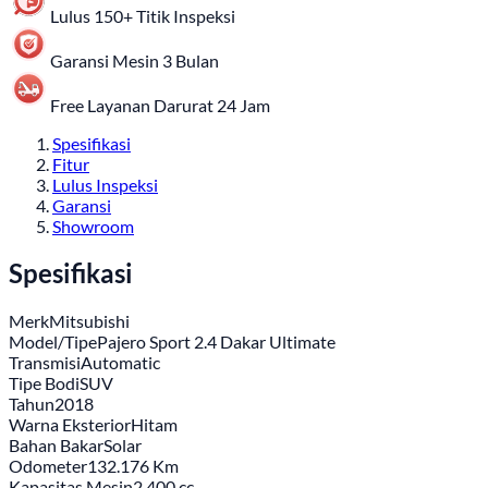
Lulus 150+ Titik Inspeksi
Garansi Mesin 3 Bulan
Free Layanan Darurat 24 Jam
Spesifikasi
Fitur
Lulus Inspeksi
Garansi
Showroom
Spesifikasi
Merk
Mitsubishi
Model/Tipe
Pajero Sport 2.4 Dakar Ultimate
Transmisi
Automatic
Tipe Bodi
SUV
Tahun
2018
Warna Eksterior
Hitam
Bahan Bakar
Solar
Odometer
132.176 Km
Kapasitas Mesin
2.400 cc