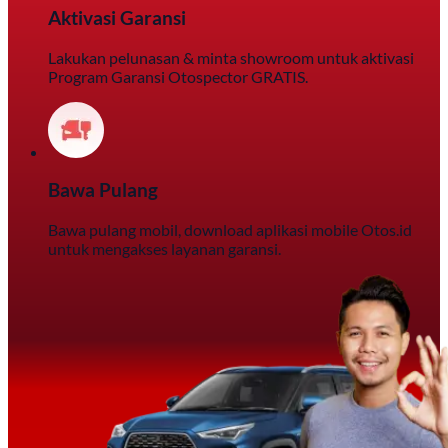
Aktivasi Garansi
Lakukan pelunasan & minta showroom untuk aktivasi
Program Garansi Otospector GRATIS.
Bawa Pulang
Bawa pulang mobil, download aplikasi mobile Otos.id
untuk mengakses layanan garansi.