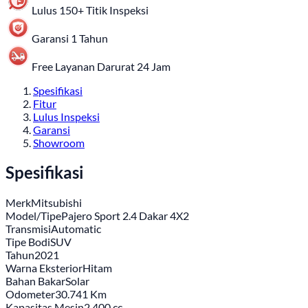
Lulus 150+ Titik Inspeksi
Garansi 1 Tahun
Free Layanan Darurat 24 Jam
Spesifikasi
Fitur
Lulus Inspeksi
Garansi
Showroom
Spesifikasi
Merk
Mitsubishi
Model/Tipe
Pajero Sport 2.4 Dakar 4X2
Transmisi
Automatic
Tipe Bodi
SUV
Tahun
2021
Warna Eksterior
Hitam
Bahan Bakar
Solar
Odometer
30.741 Km
Kapasitas Mesin
2.400 cc