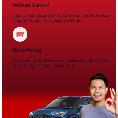
Aktivasi Garansi
Lakukan pelunasan & minta showroom untuk aktivasi
Program Garansi Otospector GRATIS.
Bawa Pulang
Bawa pulang mobil, download aplikasi mobile Otos.id
untuk mengakses layanan garansi.