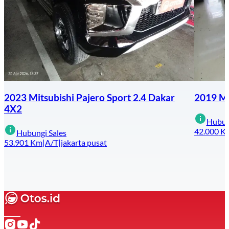
2023 Mitsubishi Pajero Sport 2.4 Dakar
2019 M
4X2
Hubun
42.000
K
Hubungi Sales
53.901
Km
|
A/T
|
jakarta pusat