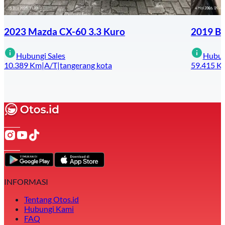
2023 Mazda CX-60 3.3 Kuro
2019 BM
Hubungi Sales
Hubun
10.389
Km
|
A/T
|
tangerang kota
59.415
K
INFORMASI
Tentang Otos.id
Hubungi Kami
FAQ