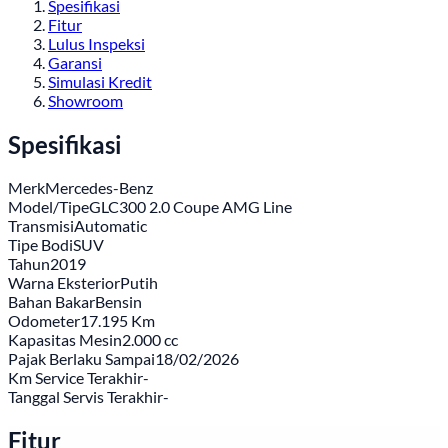
Spesifikasi
Fitur
Lulus Inspeksi
Garansi
Simulasi Kredit
Showroom
Spesifikasi
Merk
Mercedes-Benz
Model/Tipe
GLC300 2.0 Coupe AMG Line
Transmisi
Automatic
Tipe Bodi
SUV
Tahun
2019
Warna Eksterior
Putih
Bahan Bakar
Bensin
Odometer
17.195 Km
Kapasitas Mesin
2.000 cc
Pajak Berlaku Sampai
18/02/2026
Km Service Terakhir
-
Tanggal Servis Terakhir
-
Fitur