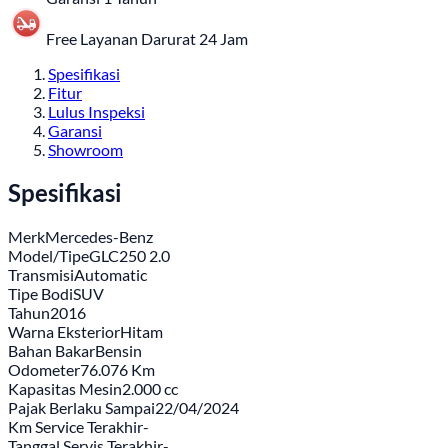
Free Layanan Darurat 24 Jam
Spesifikasi
Fitur
Lulus Inspeksi
Garansi
Showroom
Spesifikasi
Merk
Mercedes-Benz
Model/Tipe
GLC250 2.0
Transmisi
Automatic
Tipe Bodi
SUV
Tahun
2016
Warna Eksterior
Hitam
Bahan Bakar
Bensin
Odometer
76.076 Km
Kapasitas Mesin
2.000 cc
Pajak Berlaku Sampai
22/04/2024
Km Service Terakhir
-
Tanggal Servis Terakhir
-