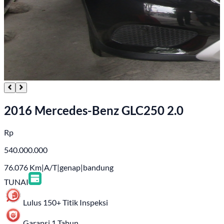
2016 Mercedes-Benz GLC250 2.0
Rp
540.000.000
76.076
Km
|
A/T
|
genap
|
bandung
TUNAI
Lulus 150+ Titik Inspeksi
Garansi 1 Tahun