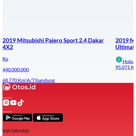
2019 Mitsubishi Pajero Sport 2.4 Dakar
2019 Mi
4X2
Ultimat
Rp
Hubun
95.071
K
440.000.000
68.770
Km
|
A/T
|
bandung
INFORMASI