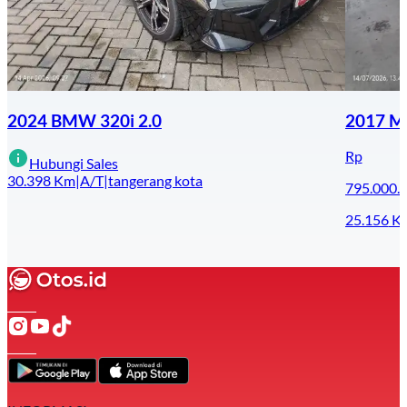
2024 BMW 320i 2.0
2017 Me
Rp
Hubungi Sales
30.398
Km
|
A/T
|
tangerang kota
795.000.
25.156
K