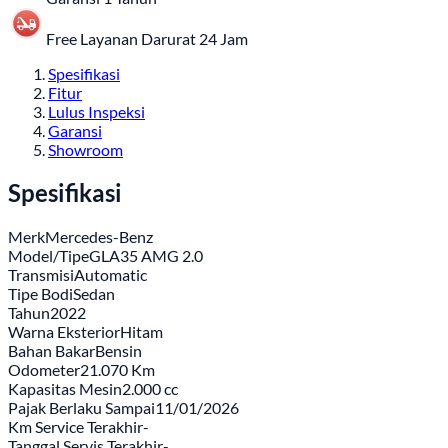
Free Layanan Darurat 24 Jam
Spesifikasi
Fitur
Lulus Inspeksi
Garansi
Showroom
Spesifikasi
Merk
Mercedes-Benz
Model/Tipe
GLA35 AMG 2.0
Transmisi
Automatic
Tipe Bodi
Sedan
Tahun
2022
Warna Eksterior
Hitam
Bahan Bakar
Bensin
Odometer
21.070 Km
Kapasitas Mesin
2.000 cc
Pajak Berlaku Sampai
11/01/2026
Km Service Terakhir
-
Tanggal Servis Terakhir
-