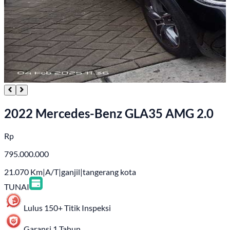
2022 Mercedes-Benz GLA35 AMG 2.0
Rp
795.000.000
21.070
Km
|
A/T
|
ganjil
|
tangerang kota
TUNAI
Lulus 150+ Titik Inspeksi
Garansi 1 Tahun