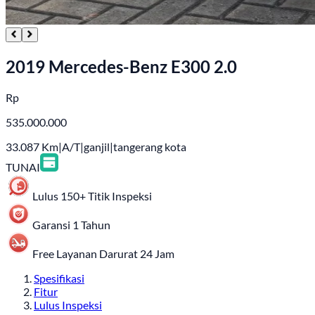
2019 Mercedes-Benz E300 2.0
Rp
535.000.000
33.087
Km
|
A/T
|
ganjil
|
tangerang kota
TUNAI
Lulus 150+ Titik Inspeksi
Garansi 1 Tahun
Free Layanan Darurat 24 Jam
Spesifikasi
Fitur
Lulus Inspeksi