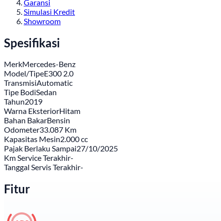
Garansi
Simulasi Kredit
Showroom
Spesifikasi
Merk
Mercedes-Benz
Model/Tipe
E300 2.0
Transmisi
Automatic
Tipe Bodi
Sedan
Tahun
2019
Warna Eksterior
Hitam
Bahan Bakar
Bensin
Odometer
33.087 Km
Kapasitas Mesin
2.000 cc
Pajak Berlaku Sampai
27/10/2025
Km Service Terakhir
-
Tanggal Servis Terakhir
-
Fitur