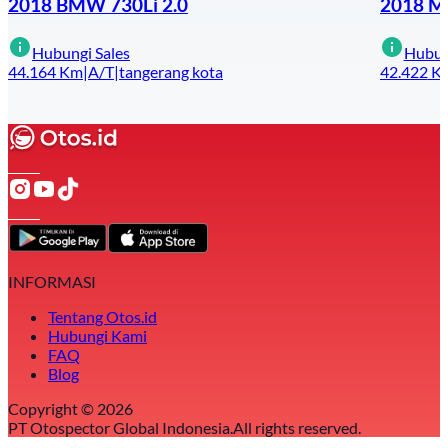
2018 BMW 730Li 2.0
2018 Me
Hubungi Sales
Hubun
44.164
Km
|
A/T
|
tangerang kota
42.422
K
INFORMASI
Tentang Otos.id
Hubungi Kami
FAQ
Blog
Copyright ©
2026
PT Otospector Global Indonesia.
All rights reserved.