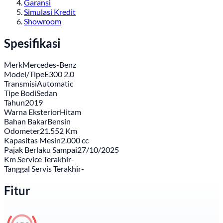
Garansi
Simulasi Kredit
Showroom
Spesifikasi
Merk
Mercedes-Benz
Model/Tipe
E300 2.0
Transmisi
Automatic
Tipe Bodi
Sedan
Tahun
2019
Warna Eksterior
Hitam
Bahan Bakar
Bensin
Odometer
21.552 Km
Kapasitas Mesin
2.000 cc
Pajak Berlaku Sampai
27/10/2025
Km Service Terakhir
-
Tanggal Servis Terakhir
-
Fitur