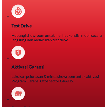
Test Drive
Hubungi showroom untuk melihat kondisi mobil secara
langsung dan melakukan test drive.
Aktivasi Garansi
Lakukan pelunasan & minta showroom untuk aktivasi
Program Garansi Otospector GRATIS.