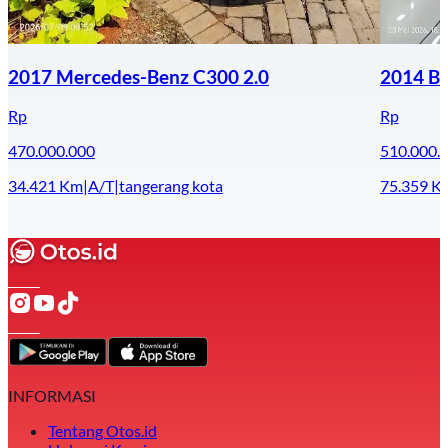
2017 Mercedes-Benz C300 2.0
2014 B
Rp
Rp
470.000.000
510.000.
34.421
Km
|
A/T
|
tangerang kota
75.359
K
INFORMASI
Tentang Otos.id