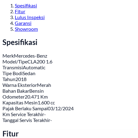
Spesifikasi
Fitur
Lulus Inspeksi
Garansi
Showroom
Spesifikasi
Merk
Mercedes-Benz
Model/Tipe
CLA200 1.6
Transmisi
Automatic
Tipe Bodi
Sedan
Tahun
2018
Warna Eksterior
Merah
Bahan Bakar
Bensin
Odometer
20.471 Km
Kapasitas Mesin
1.600 cc
Pajak Berlaku Sampai
03/12/2024
Km Service Terakhir
-
Tanggal Servis Terakhir
-
Fitur